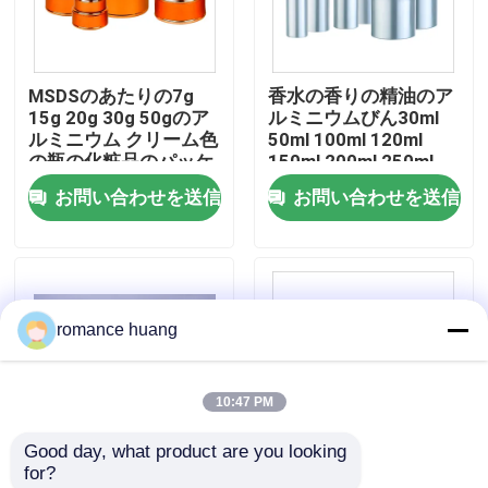
会社案内
MSDSのあたりの7g
香水の香りの精油のア
15g 20g 30g 50gのア
ルミニウムびん30ml
品質管理
ルミニウム クリーム色
50ml 100ml 120ml
の瓶の化粧品のパッケ
150ml 200ml 250ml
ージ
300ml 500ml
お問い合わせを送信
お問い合わせを送信
お問い合わせ
見積依頼
romance huang
化粧品の空気のないびん
10:47 PM
化粧品のローションのびん
Good day, what product are you looking 
for?
化粧品のクリーム色の瓶
化粧品は詰め替え式ア
贅沢なローズの金の化