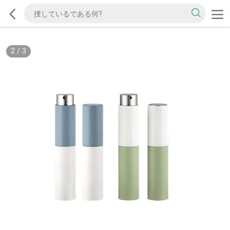
2
/
3