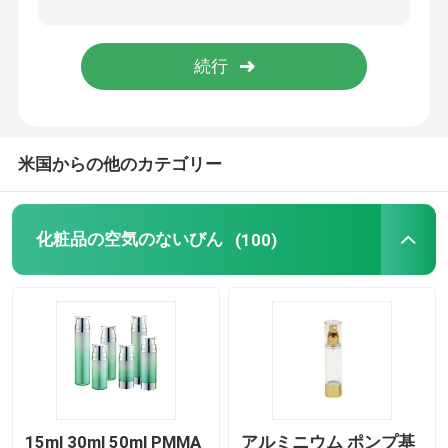
空のアイライナーのびん
アイシャドウの構造の場合
米国からの他のカテゴリー
空のマスカラの管
びんのプラスチック ロール
化粧品の空気のないびん
(100)
シャンプーおよびコンディショナーのびん
マニキュアの除去剤のびん
アルミニウムびんおよび瓶
15ml 30ml 50ml PMMA
アルミニウム ポンプ基