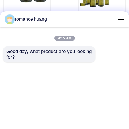
クリーム色の化粧品の
15-200mlトナーの
romance huang
ガラス ビン15ml 30ml
Sidelindの肩のあたりの
50mlガラスのSkincare
化粧品のローション ポ
のためのクリーム色の
ンプびん
9:15 AM
瓶の化粧品
ベストプライス
ベストプライス
Good day, what product are you looking 
for?
お問い合わせ
お問い合わせ
多くを見て下さい
ホーム
企業情報
お問い合わせ
Desktop Site
地図
Privacy Policy