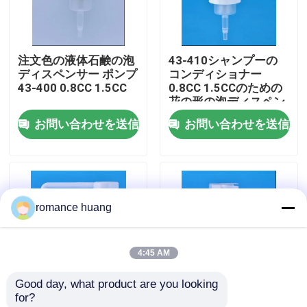
会社案内
注文色の液体石鹸の泡
43-410シャンプーの
ディスペンサー ポンプ
コンディショナー
品質管理
43-400 0.8CC 1.5CC
0.8CC 1.5CCのための
花の形の泡ディスペン
サー ポンプ
お問い合わせを送信
お問い合わせを送信
お問い合わせ
見積依頼
romance huang
化粧品の空気のないびん
4:45 AM
化粧品のローションのびん
Good day, what product are you looking 
for?
化粧品のクリーム色の瓶
40-410 43-400長いノ
プラスチック43-400