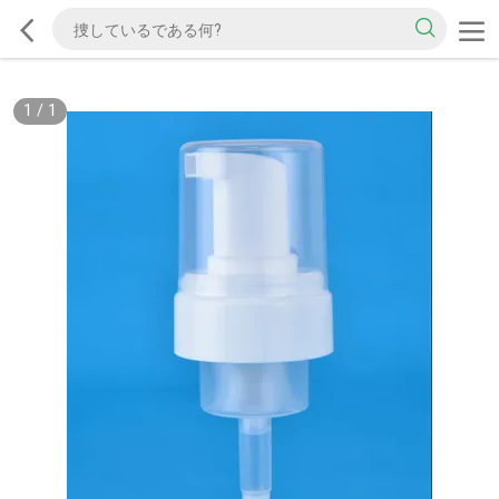
1
/
1