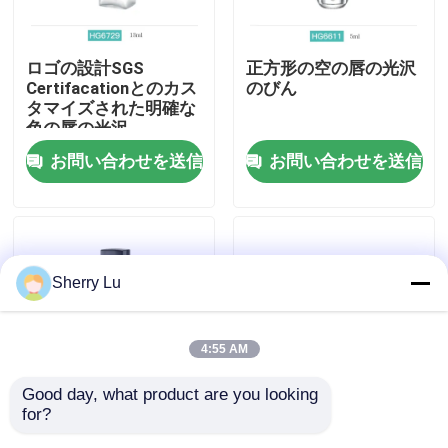
会社案内
ロゴの設計SGS
正方形の空の唇の光沢
Certifacationとのカス
のびん
タマイズされた明確な
品質管理
色の唇の光沢
お問い合わせを送信
お問い合わせを送信
お問い合わせ
見積依頼
Sherry Lu
化粧品の空気のないびん
4:55 AM
化粧品のローションのびん
Good day, what product are you looking 
for?
PETGのプラスチック
10000pcsねじ帽子の
化粧品のクリーム色の瓶
透明な唇の光沢
空の唇の光沢のびん