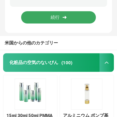
空のアイライナーのびん
アイシャドウの構造の場合
米国からの他のカテゴリー
空のマスカラの管
びんのプラスチック ロール
化粧品の空気のないびん
(100)
シャンプーおよびコンディショナーのびん
マニキュアの除去剤のびん
アルミニウムびんおよび瓶
15ml 30ml 50ml PMMA
アルミニウム ポンプ基