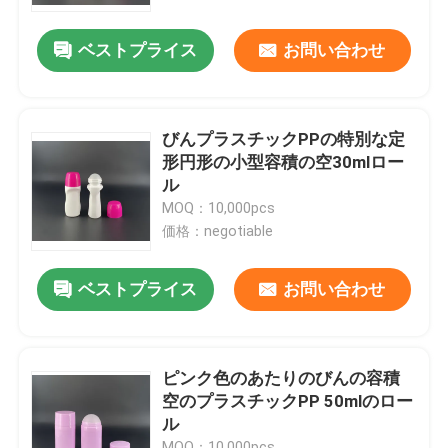
ベストプライス
お問い合わせ
会社案内
品質管理
びんプラスチックPPの特別な定
形円形の小型容積の空30mlロー
お問い合わせ
ル
MOQ：10,000pcs
価格：negotiable
見積依頼
ベストプライス
お問い合わせ
化粧品の空気のないびん
化粧品のローションのびん
ピンク色のあたりのびんの容積
空のプラスチックPP 50mlのロー
ル
化粧品のクリーム色の瓶
MOQ：10,000pcs