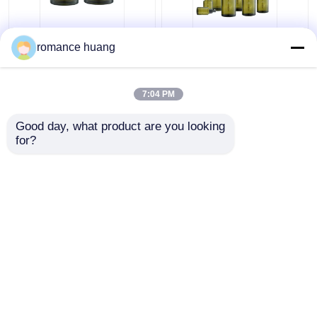
クリーム色の化粧品の
15-200mlトナーの
romance huang
ガラス ビン15ml 30ml
Sidelindの肩のあたりの
50mlガラスのSkincare
化粧品のローション ポ
のためのクリーム色の
ンプびん
7:04 PM
瓶の化粧品
ベストプライス
ベストプライス
Good day, what product are you looking 
for?
お問い合わせ
お問い合わせ
多くを見て下さい
ホーム
企業情報
お問い合わせ
Desktop Site
地図
Privacy Policy