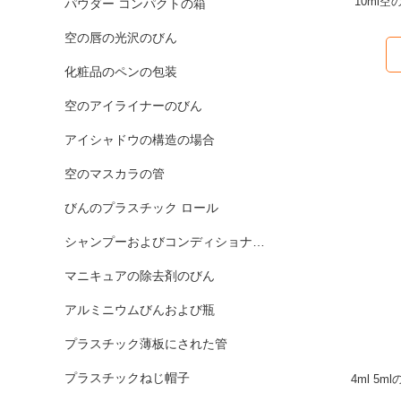
10ml
パウダー コンパクトの箱
空の唇の光沢のびん
化粧品のペンの包装
空のアイライナーのびん
アイシャドウの構造の場合
空のマスカラの管
びんのプラスチック ロール
シャンプーおよびコンディショナーのびん
マニキュアの除去剤のびん
アルミニウムびんおよび瓶
プラスチック薄板にされた管
プラスチックねじ帽子
4ml 5