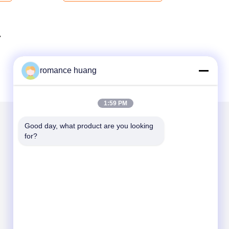
romance huang
1:59 PM
Good day, what product are you looking 
メールでお問い合わせ
for?