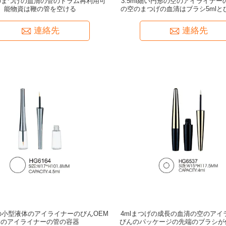
空のまつげの血清の管のドラム再利用可
3.5ml細い円形の空のアイライナ
能物資は鞭の管を空ける
の空のまつげの血清はブラシ5mlと
する
連絡先
連絡先
mlの小型液体のアイライナーのびんOEM
4mlまつげの成長の血清の空のアイ
のアイライナーの管の容器
びんのパッケージの先端のブラシが