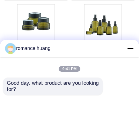
空のアイライナーのびん
アイシャドウの構造の場合
クリーム色の化粧品の
15-200mlトナーの
romance huang
空のマスカラの管
ガラス ビン15ml 30ml
Sidelindの肩のあたりの
50mlガラスのSkincare
化粧品のローション ポ
のためのクリーム色の
ンプびん
9:41 PM
瓶の化粧品
びんのプラスチック ロール
ベストプライス
ベストプライス
Good day, what product are you looking 
for?
シャンプーおよびコンディショナーのびん
お問い合わせ
お問い合わせ
マニキュアの除去剤のびん
多くを見て下さい
アルミニウムびんおよび瓶