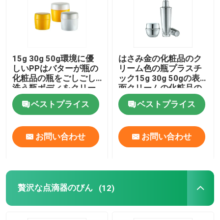
会社案内
15g 30g 50g環境に優
はさみ金の化粧品のク
品質管理
しいPPはバターが瓶の
リーム色の瓶プラスチ
化粧品の瓶をごしごし
ック15g 30g 50gの表
洗う瓶ボディをクリー
面クリームの化粧品の
お問い合わせ
ム状にする
瓶
ベストプライス
ベストプライス
見積依頼
お問い合わせ
お問い合わせ
化粧品の空気のないびん
化粧品のローションのびん
贅沢な点滴器のびん
(12)
化粧品のクリーム色の瓶