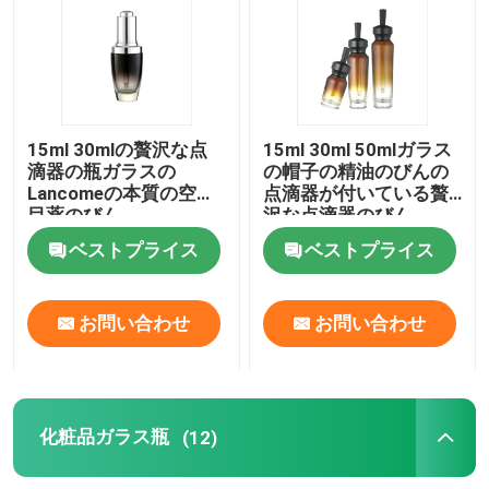
贅沢な点滴器のびん
化粧品ガラス瓶
15ml 30mlの贅沢な点
15ml 30ml 50mlガラス
滴器の瓶ガラスの
の帽子の精油のびんの
Lancomeの本質の空の
点滴器が付いている贅
空の防臭剤棒
目薬のびん
沢な点滴器のびん
ベストプライス
ベストプライス
口紅の管の箱
お問い合わせ
お問い合わせ
パウダー コンパクトの箱
空の唇の光沢のびん
化粧品ガラス瓶
(12)
化粧品のペンの包装