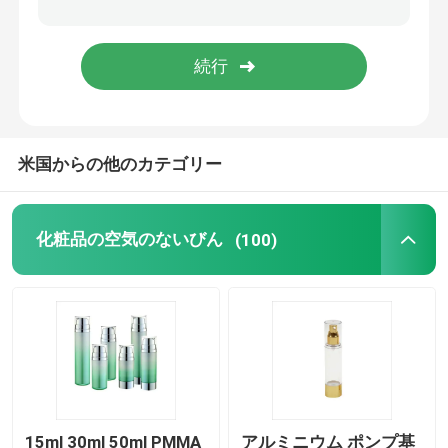
空のアイライナーのびん
アイシャドウの構造の場合
米国からの他のカテゴリー
空のマスカラの管
びんのプラスチック ロール
化粧品の空気のないびん
(100)
シャンプーおよびコンディショナーのびん
マニキュアの除去剤のびん
アルミニウムびんおよび瓶
15ml 30ml 50ml PMMA
アルミニウム ポンプ基