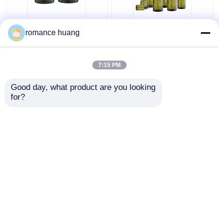
クリーム色の化粧品の
15-200mlトナーの
romance huang
ガラス ビン15ml 30ml
Sidelindの肩のあたりの
50mlガラスのSkincare
化粧品のローション ポ
のためのクリーム色の
ンプびん
7:15 PM
瓶の化粧品
ベストプライス
ベストプライス
Good day, what product are you looking 
for?
お問い合わせ
お問い合わせ
多くを見て下さい
ホーム
企業情報
お問い合わせ
Desktop Site
地図
Privacy Policy