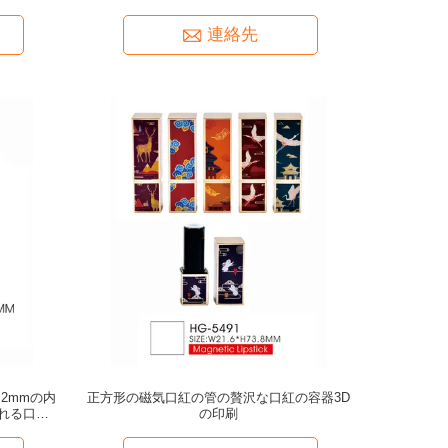
連絡先
2mmの内
正方形の磁気口紅の管の贅沢な口紅の容器3D
れる口紅の
の印刷