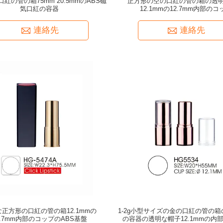
紅の管の箱75mm 20.5mmのABS磁
正方形の空の口紅の管の箱の透
気口紅の容器
12.1mmの12.7mm内部のコ
連絡先
連絡先
正方形の口紅の管の箱12.1mmの
1-2g小型サイズの金の口紅の管の
2.7mm内部のコップのABS基盤
の容器の透明な帽子12.1mmの内