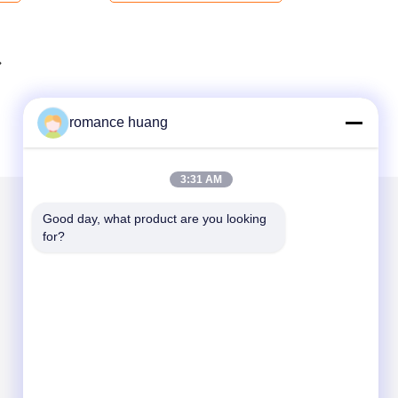
romance huang
3:31 AM
Good day, what product are you looking 
メールでお問い合わせ
for?