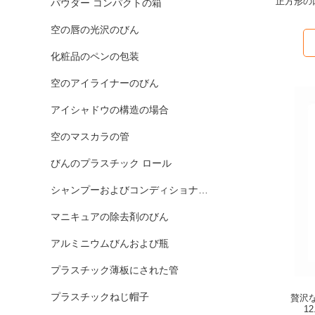
正方形の口
パウダー コンパクトの箱
空の唇の光沢のびん
化粧品のペンの包装
空のアイライナーのびん
アイシャドウの構造の場合
空のマスカラの管
びんのプラスチック ロール
シャンプーおよびコンディショナーのびん
マニキュアの除去剤のびん
アルミニウムびんおよび瓶
プラスチック薄板にされた管
プラスチックねじ帽子
贅沢な
1