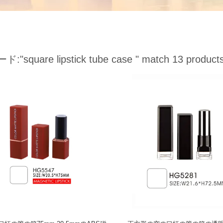
ード:
"square lipstick tube case "
match 13 product