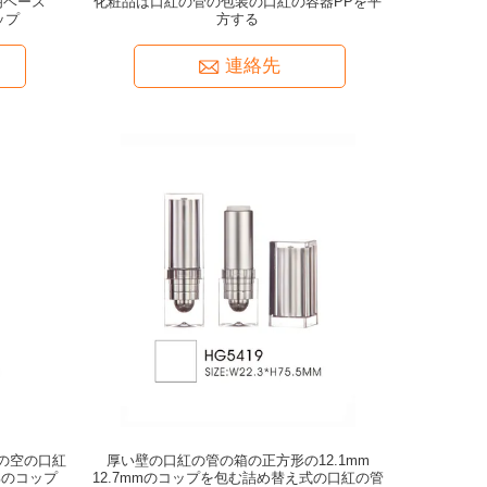
明ベース
化粧品は口紅の管の包装の口紅の容器PPを平
ップ
方する
連絡先
箱の空の口紅
厚い壁の口紅の管の箱の正方形の12.1mm
部のコップ
12.7mmのコップを包む詰め替え式の口紅の管