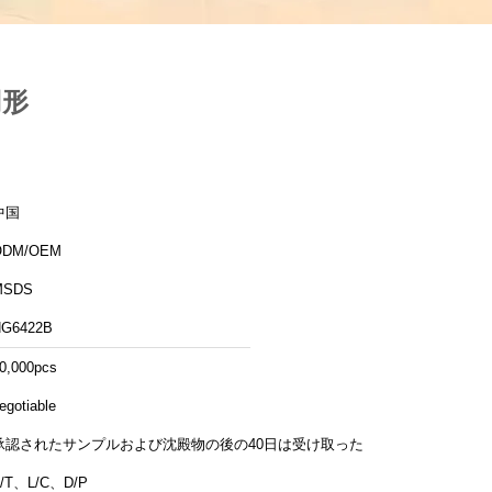
円形
中国
ODM/OEM
MSDS
G6422B
0,000pcs
egotiable
承認されたサンプルおよび沈殿物の後の40日は受け取った
/T、L/C、D/P