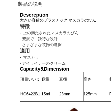
製品の説明
Descreption
大きい容積のプラスチック マスカラのびん
特徴
-
上の満たされたマスカラのびん
- 贅沢で、独特な設計
- さまざまな装飾の選択
適用
-
マスカラ
- アイライナーのクリーム
Capacity&Dimension
項目いいえ
容量
直径
高さ
HG6422B1
15ml
23mm
125mm