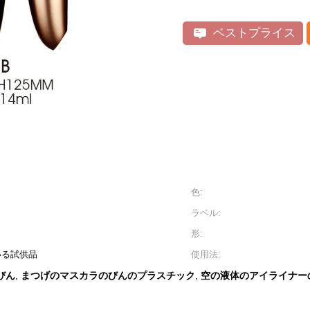
ベストプライス
色:
ラベル:
形:
ている試供品
使用法:
びん
まつげのマスカラのびんのプラスチック
空の液体のアイライナー
,
,