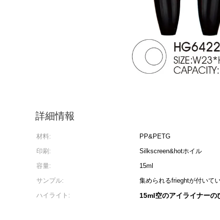
詳細情報
材料:
PP&PETG
印刷:
Silkscreen&hotホイル
容量:
15ml
サンプル:
集められるfrieghtが付い
ハイライト:
15ml空のアイライナーの