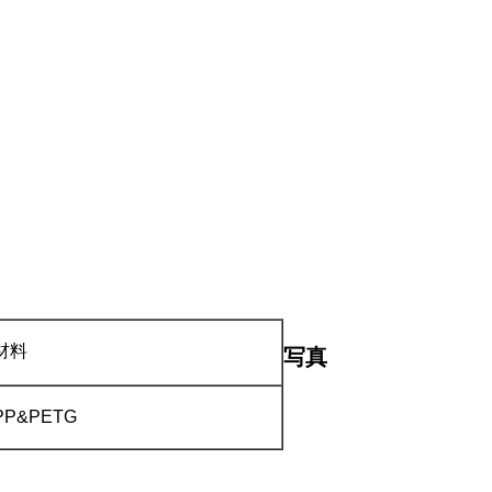
材料
写真
PP&PETG