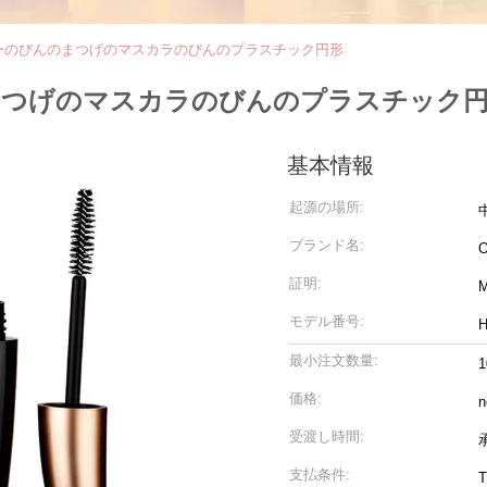
ナーのびんのまつげのマスカラのびんのプラスチック円形
のまつげのマスカラのびんのプラスチック
基本情報
起源の場所:
ブランド名:
証明:
モデル番号:
H
最小注文数量:
1
価格:
n
受渡し時間:
支払条件:
T