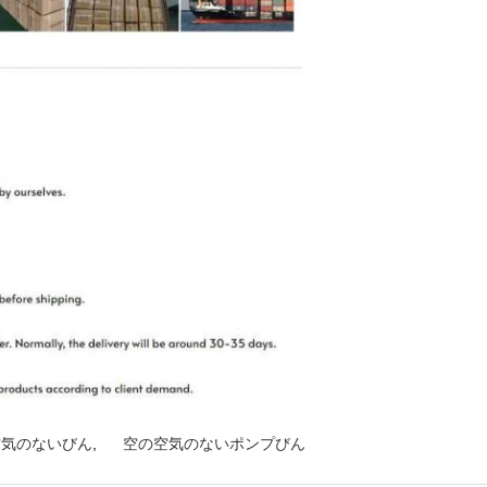
空気のないびん
,
空の空気のないポンプびん