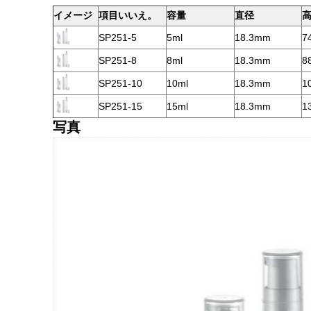
イメージ
項目いいえ。
容量
直径
SP251-5
5ml
18.3mm
7
SP251-8
8ml
18.3mm
8
SP251-10
10ml
18.3mm
1
SP251-15
15ml
18.3mm
1
写真