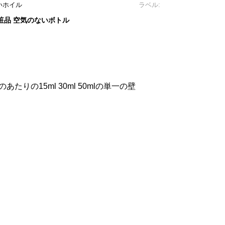
いホイル
ラベル:
粧品 空気のないボトル
りの15ml 30ml 50mlの単一の壁