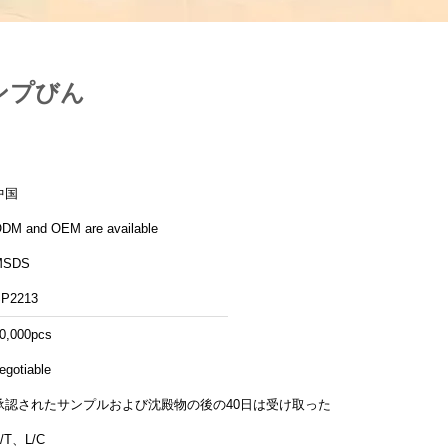
ポンプびん
中国
DM and OEM are available
MSDS
P2213
0,000pcs
egotiable
承認されたサンプルおよび沈殿物の後の40日は受け取った
/T、L/C