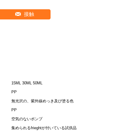
接触
15ML 30ML 50ML
PP
無光沢の、紫外線めっき及び塗る色
PP
空気のないポンプ
集められるfrieghtが付いている試供品