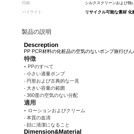
印刷:
シルクスクリーンおよび熱
ハイライト:
リサイクル可能な素材 化
製品の説明
Descreption
PP PCR材料の化粧品の空気のないポンプ旅行びんのあた
特徴
-
PPのすべて
- 小さい適量ポンプ
- 円形および古典的な一見
- 大きい容量の範囲
- 360度の空気のない分配
適用
-
ローションおよびクリーム
- 本質の血清
- 顔に清潔になること
Dimension&Material