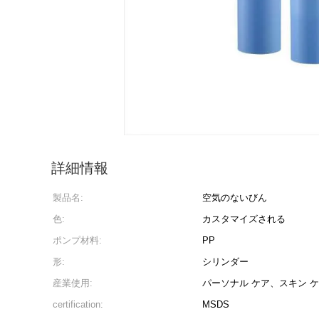
詳細情報
製品名:
空気のないびん
色:
カスタマイズされる
ポンプ材料:
PP
形:
シリンダー
産業使用:
パーソナル ケア、スキン 
certification:
MSDS