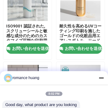
会社案内
ISO9001 認証された,
耐久性を高めるUVコー
品質管理
スクリューシールと敏
ティング印刷を施した
感な成分のためのカス
ゴールドの化粧品用エ
タマイズ可能な印刷用
アレスボトル、リード
お問い合わせ
空気のない化粧品ボト
タイム40～45日
お問い合わせを送信
お問い合わせを送信
ル
見積依頼
化粧品の空気のないびん
romance huang
化粧品のローションのびん
8:02 PM
Good day, what product are you looking 
化粧品のクリーム色の瓶