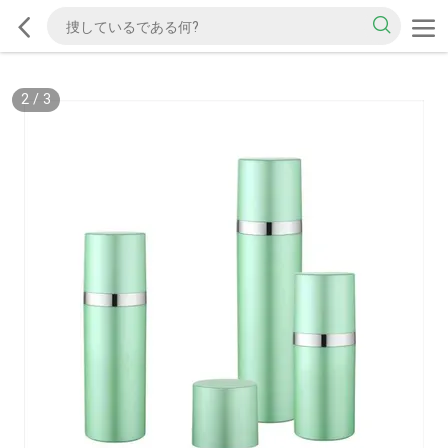
2
/
3