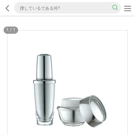
1
/
1