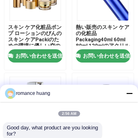
会社案内
スキン ケア化粧品ポン
熱い販売のスキン ケア
プ ローションのびんの
の化粧品
品質管理
スキン ケアPackiのた
Packaging40ml 60ml
めの環境に優しい空の
80ml 120mlのアクリル
ローションのびん
のボディー クリームの
お問い合わせを送信
お問い合わせを送信
お問い合わせ
ローション ポンプびん
見積依頼
romance huang
化粧品の空気のないびん
2:56 AM
化粧品のローションのびん
Good day, what product are you looking 
for?
化粧品のクリーム色の瓶
カスタマイズされた色
スプレーヤー ポンプを