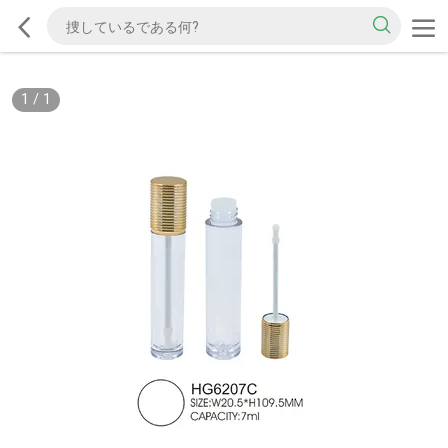
1
/
1