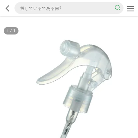
1
/
1