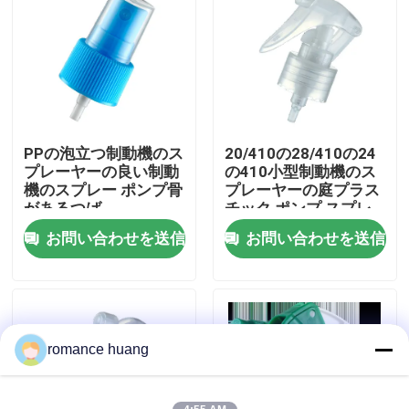
会社案内
品質管理
PPの泡立つ制動機のス
20/410の28/410の24
お問い合わせ
プレーヤーの良い制動
の410小型制動機のス
機のスプレー ポンプ骨
プレーヤーの庭プラス
があるつば
チック ポンプ スプレ
見積依頼
ーヤー
お問い合わせを送信
お問い合わせを送信
化粧品の空気のないびん
化粧品のローションのびん
romance huang
化粧品のクリーム色の瓶