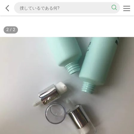
2
/
2