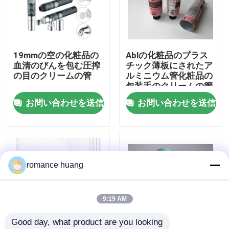
会社案内
19mmの空の化粧品の
Ablの化粧品のプラス
品質管理
血清のびんを包む圧搾
チック薄板にされたア
の目のクリームの管
ルミニウム管化粧品の
包装手のクリームの管
お問い合わせ
お問い合わせを送信
お問い合わせを送信
見積依頼
化粧品の空気のないびん
romance huang
化粧品のローションのびん
9:19 AM
Good day, what product are you looking 
化粧品のクリーム色の瓶