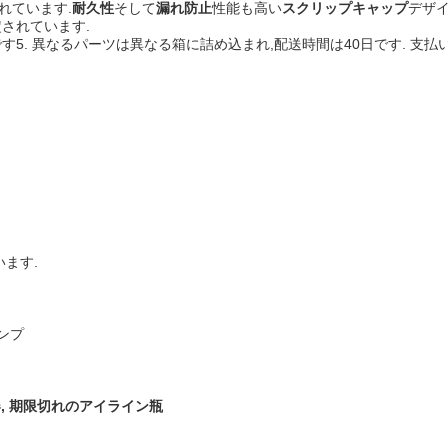
れています.
耐久性
そして
漏れ防止
性能も高い
スクリップキャップ
デザ
定されています.
です5. 異なるパーツは異なる箱に詰め込まれ,配送時間は40日です. 支払い条件
ます.
ンプ
, 期限切れのアイライン瓶