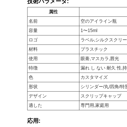
技術パラメータ:
属性
名前
空のアイライン瓶
容量
1〜15ml
ロゴ
ラベル,シルクスクリ
材料
プラスチック
使用
眼膏,マスカラ,唇光
特徴
漏れ し ない 耐久 性,
色
カスタマイズ
形状
シリンダー/丸/四角/特
デザイン
スクリップキャップ
適した
専門用,家庭用
応用: