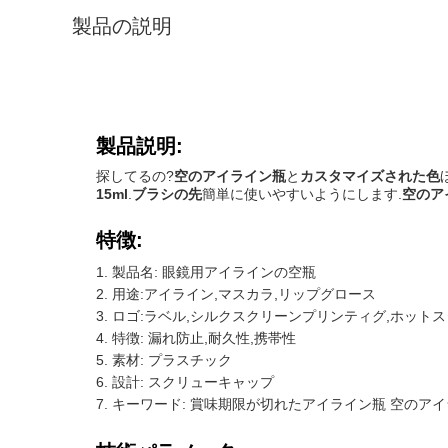
製品の説明
製品説明:
探してるの?
空のアイライン瓶
と
カスタマイズされた色
15ml
.
ブラシの先
簡単に使いやすいようにします.
空のア
特徴:
製品名: 眼鏡用アイラインの空瓶
用途:アイライン,マスカラ,リップグロース
ロゴ:ラベル,シルクスクリーンプリンティグ,ホット
特徴: 漏れ防止,耐久性,携帯性
素材: プラスチック
設計: スクリューキャップ
キーワード: 賞味期限が切れたアイライン瓶 空のア