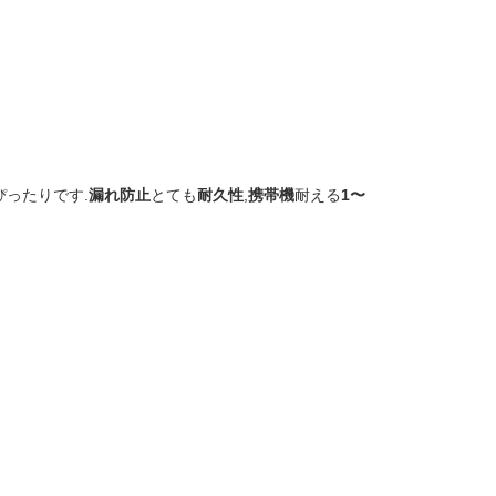
ったりです.
漏れ防止
とても
耐久性
,
携帯機
耐える
1〜