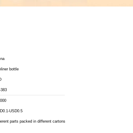
ina
liner bottle
O
-383
,000
D0.1-USD0.5
ferent parts packed in different cartons