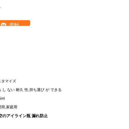
T
接触
スタマイズ
 し ない 耐久 性,持ち運び が できる
5ml
門用,家庭用
空のアイライン瓶 漏れ防止