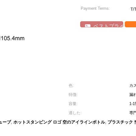
Payment Terms:
T/
ベストプライス
色:
カ
特徴:
漏れ
容量:
1-1
適した:
専
ューブ
ホットスタンピング ロゴ 空のアイラインボトル
プラスチック 
,
,