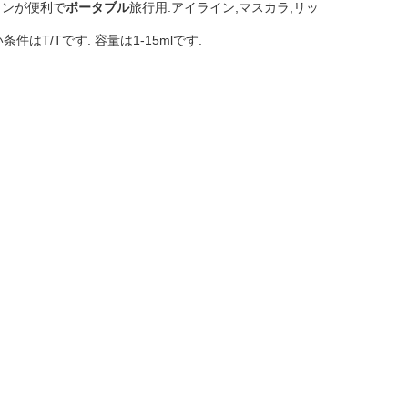
インが便利で
ポータブル
旅行用.アイライン,マスカラ,リッ
はT/Tです. 容量は1-15mlです.