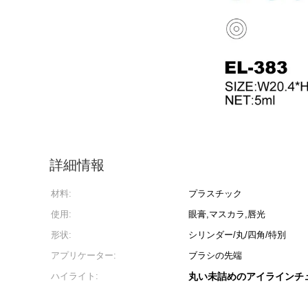
詳細情報
材料:
プラスチック
使用:
眼膏,マスカラ,唇光
形状:
シリンダー/丸/四角/特別
アプリケーター:
ブラシの先端
ハイライト:
丸い未詰めのアイラインチ