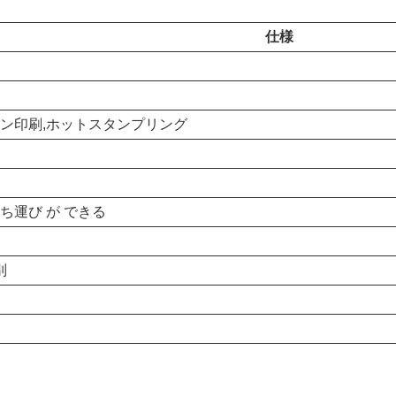
仕様
ーン印刷,ホットスタンプリング
持ち運び が できる
別