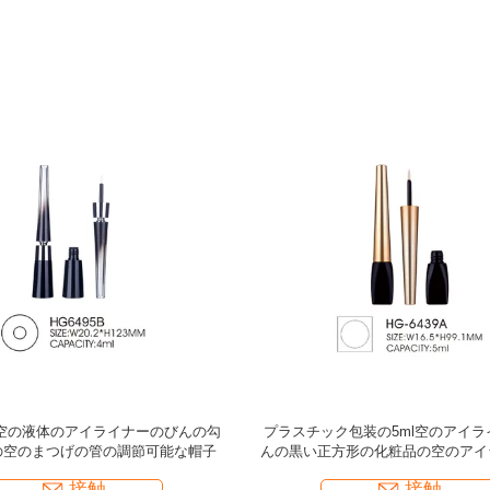
スチック3.5ml小型液体のアイライ
4ml空のアイライナーのびんのプラ
の容器のGlodのブラシの帽子
つげの接着剤の包装にシルクスクリ
押すこと
接触
接触