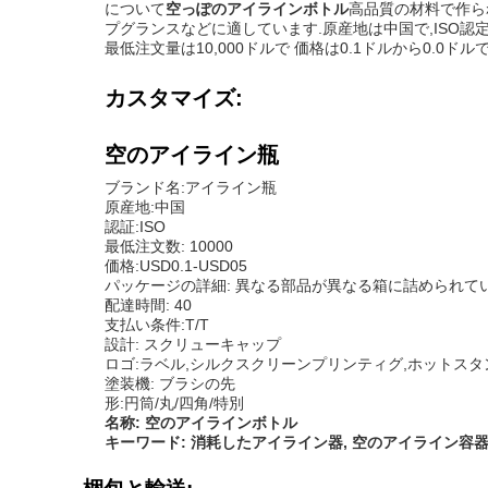
について
空っぽのアイラインボトル
高品質の材料で作ら
プグランスなどに適しています.原産地は中国で,ISO認
最低注文量は10,000ドルで 価格は0.1ドルから0.0ドル
カスタマイズ:
空のアイライン瓶
ブランド名:アイライン瓶
原産地:中国
認証:ISO
最低注文数: 10000
価格:USD0.1-USD05
パッケージの詳細: 異なる部品が異なる箱に詰められてい
配達時間: 40
支払い条件:T/T
設計: スクリューキャップ
ロゴ:ラベル,シルクスクリーンプリンティグ,ホットスタ
塗装機: ブラシの先
形:円筒/丸/四角/特別
名称: 空のアイラインボトル
キーワード: 消耗したアイライン器, 空のアイライン容器