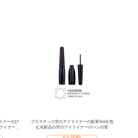
スチックま
3.5ml細い円形の空のアイライナーの管の液体
4mlまつ
ーンの熱い
の空のまつげの血清はブラシ5mlとびん詰めに
びんのパッ
する
液
接触