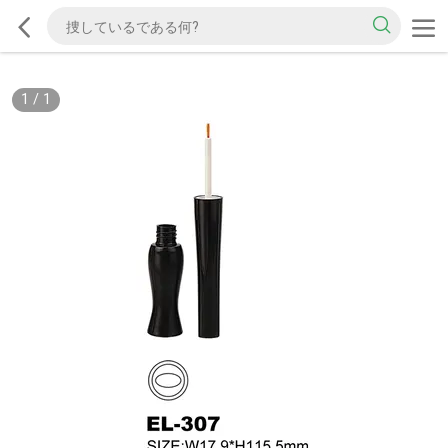
1
/
1