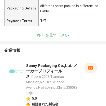
different parts packed in different ca
Packaging Details
rtons
Payment Terms
T/T
多くを見て下さい
企業情報
Sunny Packaging Co.,Ltd. メ
ーカープロフィール
Room 2008,Tianmao
Mansion,No.107 Science
Avenue,Heifei,Anhui,China,230088
,中国
5.0
確認された製造者