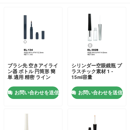
ブラシ先 空きアイライ
シリンダー空眼鏡瓶 プ
ン器 ボトル 円筒形 簡
ラスチック素材 1 -
単 適用 精密 ライン
15ml容量
ホーム
お問い合わせを送信
お問い合わせを送信
製品
企業情報