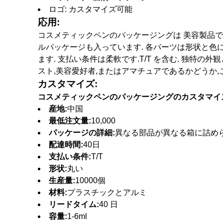
ロゴ: カスタマイズ可能
応用:
コスメティックペンのパッケージングは 美容製品で
ルパッケージも入っています. 各パーツは形状と色
ます. 支払い条件は柔軟です.T/T を含む. 独特
スト,美容愛好者,またはアマチュアであるかどうか
カスタマイズ:
コスメティックペンのパッケージングのカスタマイ
産地:
中国
最低注文量:
10,000
パッケージの詳細:
異なる部品が異なる箱に詰め
配達時間:
40日
支払い条件:
T/T
形状:
丸い
生産量:
10000個
材料:
プラスチックとアルミ
リードタイム:
40 日
容量:
1-6ml