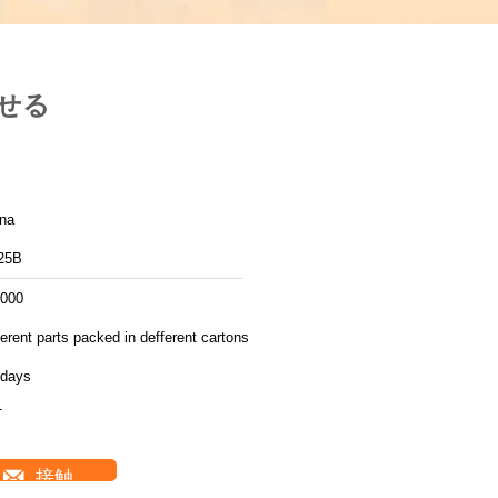
せる
ina
25B
,000
ferent parts packed in defferent cartons
 days
T
接触