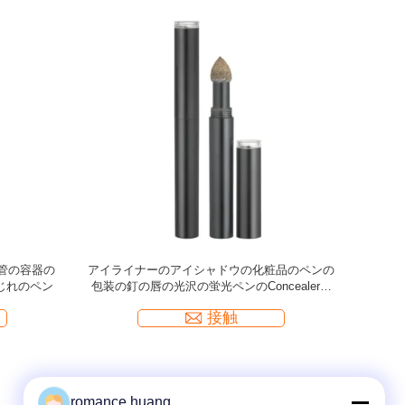
付いている
2.8ml化粧品のペンのアプリケーターが付いて
2ml コ
をペンで書
いる包装の真空の液体の空のConcealerの管
接触
romance huang