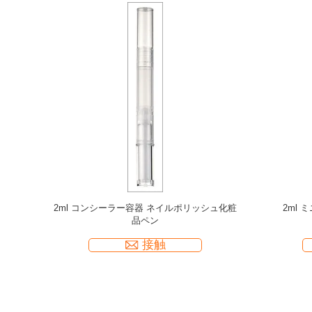
粧品のペンの
化粧品のねじれのペンの容器オイルのゲルのク
空の釘
ealerの
リームのねじれのペンの唇の光沢の管2.0ml小
Lip
さい容積
接触