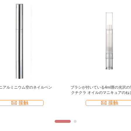
オイルを包む2ML化粧品のペンは
ブラシの空のクチクラ オイルが
glossを白くする歯をペンで書く
6ML空の化粧品のペンはPPの円形
く
接触
接触