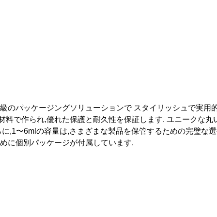
級のパッケージングソリューションで スタイリッシュで実用的
料で作られ,優れた保護と耐久性を保証します. ユニークな丸
らに,1〜6mlの容量は,さまざまな製品を保管するための完璧な
めに個別パッケージが付属しています.