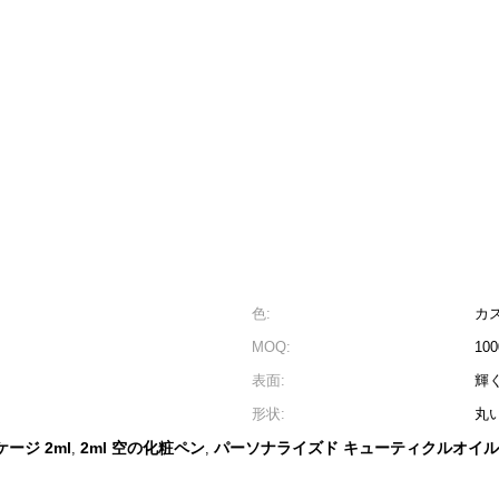
色:
カ
MOQ:
10
表面:
輝
形状:
丸
ージ 2ml
2ml 空の化粧ペン
パーソナライズド キューティクルオイ
,
,