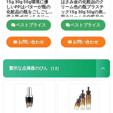
15g 30g 50g環境に優
はさみ金の化粧品のク
しいPPはバターが瓶の
リーム色の瓶プラスチ
化粧品の瓶をごしごし
ック15g 30g 50gの表
会社案内
洗う瓶ボディをクリー
面クリームの化粧品の
ム状にする
瓶
ベストプライス
ベストプライス
品質管理
お問い合わせ
お問い合わせ
お問い合わせ
見積依頼
贅沢な点滴器のびん
(12)
化粧品の空気のないびん
化粧品のローションのびん
化粧品のクリーム色の瓶