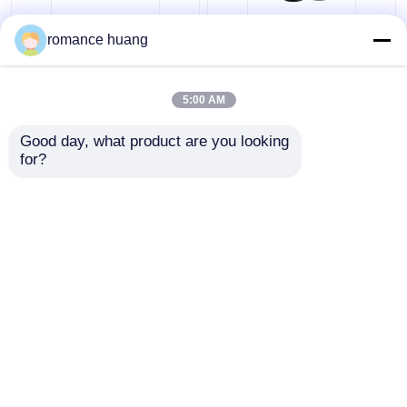
クリーム色の化粧品の
15-200mlトナーの
romance huang
空のアイライナーのびん
ガラス ビン15ml 30ml
Sidelindの肩のあたりの
50mlガラスのSkincare
化粧品のローション ポ
のためのクリーム色の
ンプびん
アイシャドウの構造の場合
5:00 AM
瓶の化粧品
ベストプライス
ベストプライス
Good day, what product are you looking 
空のマスカラの管
for?
お問い合わせ
お問い合わせ
びんのプラスチック ロール
多くを見て下さい
シャンプーおよびコンディショナーのびん
ホーム
企業情報
お問い合わせ
Desktop Site
マニキュアの除去剤のびん
地図
Privacy Policy
アルミニウムびんおよび瓶