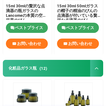
15ml 30mlの贅沢な点
15ml 30ml 50mlガラス
滴器の瓶ガラスの
の帽子の精油のびんの
贅沢な点滴器のびん
Lancomeの本質の空の
点滴器が付いている贅
目薬のびん
沢な点滴器のびん
化粧品ガラス瓶
ベストプライス
ベストプライス
空の防臭剤棒
お問い合わせ
お問い合わせ
口紅の管の箱
化粧品ガラス瓶
(12)
パウダー コンパクトの箱
空の唇の光沢のびん
化粧品のペンの包装