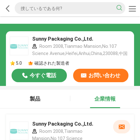
Sunny Packaging Co.,Ltd.
Room 2008,Tianmao Mansion,No.107
Science Avenue,Heifei,Anhui,China,230088,中国
5.0
確認された製造者
今すぐ電話
お問い合わせ
製品
企業情報
Sunny Packaging Co.,Ltd.
Room 2008,Tianmao
Mansion,No.107 Science