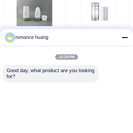
ボディ香油のための棒
ワックスの固体クリー
romance huang
の管の上の詰め替え式
ム防臭剤の管の上の楕
の空の防臭剤棒のねじ
円形の平らなPCRの化
れ
粧品の包装のねじれ
12:20 PM
ベストプライス
ベストプライス
Good day, what product are you looking 
for?
お問い合わせ
お問い合わせ
多くを見て下さい
ホーム
企業情報
お問い合わせ
Desktop Site