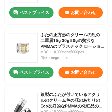
ベストプライス
お問い合わせ
会社案内
品質管理
ふたの正方形のクリームの瓶の
二重層15g 30g 50gの贅沢な
お問い合わせ
PMMAのプラスチック ローショ
ンの瓶
MOQ：10,000pcs/5000pcs
価格：negotiable
見積依頼
ベストプライス
お問い合わせ
化粧品の空気のないびん
化粧品のローションのびん
銀製のふたが付いているアクリ
ルのクリーム色の瓶のあたりの
Eco友好的なPMMAの化粧品のク
化粧品のクリーム色の瓶
リーム色の瓶
MOQ：10,000pcs/5000pcs