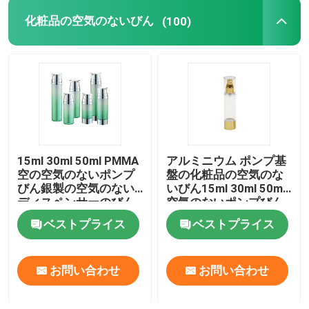
化粧品の空気のないびん
(100)
プラスチック薄板にされた管
プラスチックねじ帽子
化粧品のローション ポンプ
15ml 30ml 50ml PMMA
アルミニウム ポンプ基
プラスチック制動機のスプレーヤー
空の空気のないポンプ
盤の化粧品の空気のな
びん銀製の空気のない
いびん15ml 30ml 50ml
ディスペンサーのびん
空気のないポンプびん
泡ディスペンサー ポンプ
ベストプライス
ベストプライス
お問い合わせ
お問い合わせ