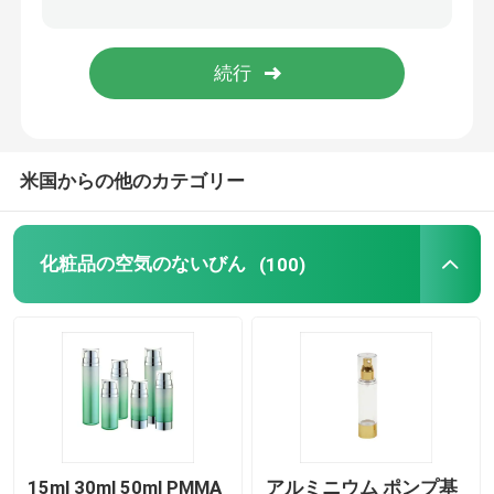
空のアイライナーのびん
アイシャドウの構造の場合
米国からの他のカテゴリー
空のマスカラの管
びんのプラスチック ロール
化粧品の空気のないびん
(100)
シャンプーおよびコンディショナーのびん
マニキュアの除去剤のびん
アルミニウムびんおよび瓶
15ml 30ml 50ml PMMA
アルミニウム ポンプ基