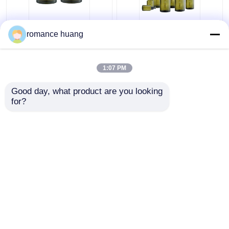
クリーム色の化粧品の
15-200mlトナーの
romance huang
ガラス ビン15ml 30ml
Sidelindの肩のあたりの
50mlガラスのSkincare
化粧品のローション ポ
のためのクリーム色の
ンプびん
1:07 PM
瓶の化粧品
ベストプライス
ベストプライス
Good day, what product are you looking 
for?
お問い合わせ
お問い合わせ
多くを見て下さい
ホーム
企業情報
お問い合わせ
Desktop Site
地図
Privacy Policy