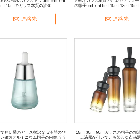
の化粧品のガラス ビン3ml 5ml 7ml
透明なガラス本質の油壷のプラスチ
8ml 10mlのガラス本質の油壷
の帽子5ml 7ml 8ml 10ml 12ml 15ml 
30ml
連絡先
連絡先
明確で厚い壁のガラス贅沢な点滴器のび
15ml 30ml 50mlガラスの帽子の
きい銀製アルミニウム帽子の円錐形形
点滴器が付いている贅沢な点滴