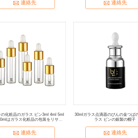
連絡先
連絡先
の化粧品のガラス ビン3ml 4ml 5ml
30mlガラス点滴器のびんの金つば
ml 10mlはガラス化粧品の包装をリサイク
ラス ビンの銀製の帽子
ルした
連絡先
連絡先