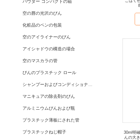
こはく色
パウダー コンパクトの箱
空の唇の光沢のびん
化粧品のペンの包装
空のアイライナーのびん
アイシャドウの構造の場合
空のマスカラの管
びんのプラスチック ロール
シャンプーおよびコンディショナーのびん
マニキュアの除去剤のびん
アルミニウムびんおよび瓶
プラスチック薄板にされた管
プラスチックねじ帽子
30ml
んの大