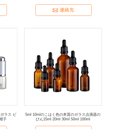
ん詰めにする
連絡先
品のガラス ビ
5ml 10mlのこはく色の本質のガラス点滴器の
帽子
びん15ml 20ml 30ml 50ml 100ml