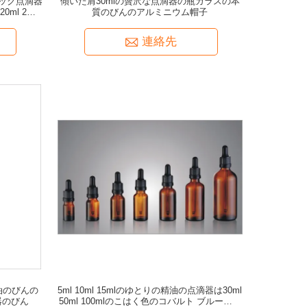
ック点滴器
傾いた肩30mlの贅沢な点滴器の瓶ガラスの本
20ml 25ml
質のびんのアルミニウム帽子
連絡先
精油のびんの
5ml 10ml 15mlのゆとりの精油の点滴器は30ml
器のびん
50ml 100mlのこはく色のコバルト ブルーをび