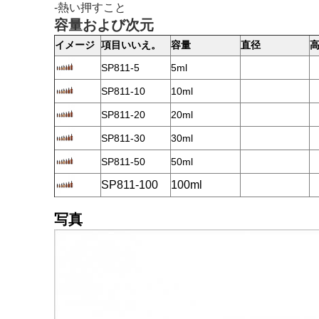
-熱い押すこと
容量および次元
イメージ
項目いいえ。
容量
直径
SP811-5
5ml
SP811-10
10ml
SP811-20
20ml
SP811-30
30ml
SP811-50
50ml
SP811-100
100ml
写真