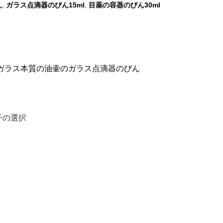
ん
ガラス点滴器のびん15ml
目薬の容器のびん30ml
,
,
lのこはく色のガラス本質の油壷のガラス点滴器のびん
子の選択