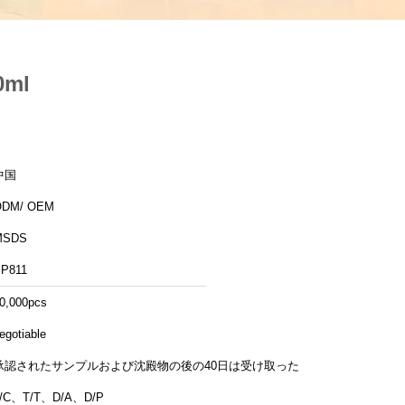
ml
中国
ODM/ OEM
MSDS
P811
0,000pcs
egotiable
承認されたサンプルおよび沈殿物の後の40日は受け取った
L/C、T/T、D/A、D/P