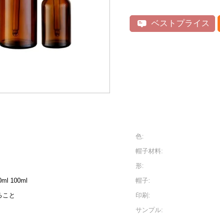
ベストプライス
色:
帽子材料:
形:
0ml 100ml
帽子:
ること
印刷:
サンプル: