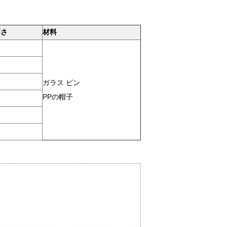
高さ
材料
ガラス ビン
PPの帽子