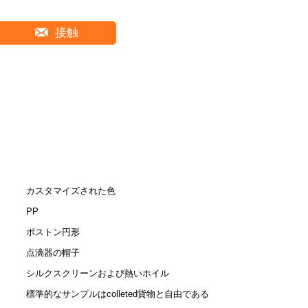
接触
カスタマイズされた色
PP
ボストン円形
点滴器の帽子
シルクスクリーンおよび熱いホイル
標準的なサンプルはcolleted貨物と自由である