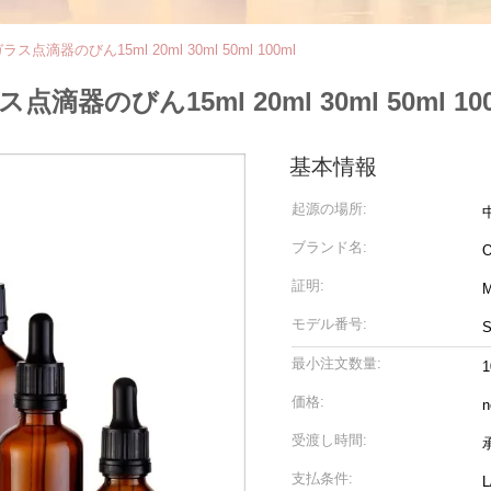
点滴器のびん15ml 20ml 30ml 50ml 100ml
器のびん15ml 20ml 30ml 50ml 100
基本情報
起源の場所:
ブランド名:
証明:
モデル番号:
S
最小注文数量:
1
価格:
n
受渡し時間:
支払条件: