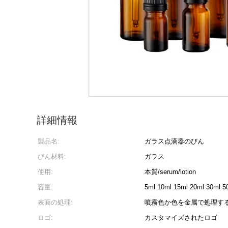
詳細情報
製品名:
ガラス点滴器のびん
びん材料:
ガラス
使用:
本質/serum/lotion
容量:
5ml 10ml 15ml 20ml 30ml 5
表面の処理:
噴霧色か色を金属で処理す
ロゴ:
カスタマイズされたロゴ