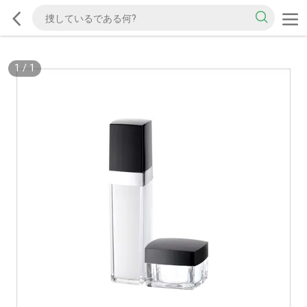
1
/
1