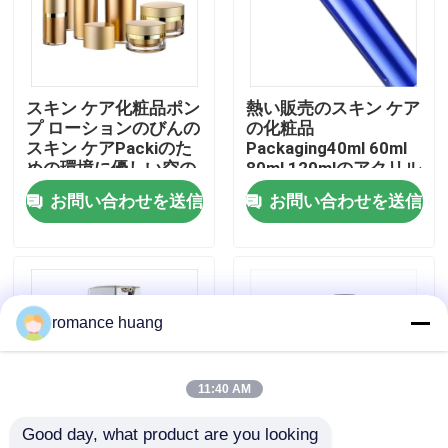
会社案内
スキン ケア化粧品ポン
熱い販売のスキン ケア
品質管理
プ ローションのびんの
の化粧品
スキン ケアPackiのた
Packaging40ml 60ml
めの環境に優しい空の
80ml 120mlのアクリル
お問い合わせ
ローションのびん
のボディー クリームの
お問い合わせを送信
お問い合わせを送信
ローション ポンプびん
見積依頼
化粧品の空気のないびん
romance huang
化粧品のローションのびん
11:40 AM
Good day, what product are you looking 
化粧品のクリーム色の瓶