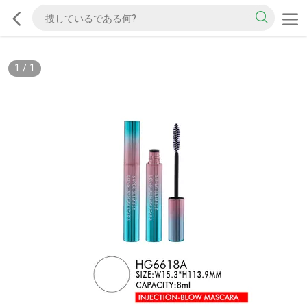
1
/
1