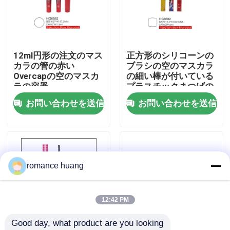
会社案内
12ml円形の注文のマス
正方形のシリコーンの
品質管理
カラの管の赤い
ブラシの空のマスカラ
Overcapの空のマスカ
の細い棒が付いている
ラの容器
プラスチックまつげの
お問い合わせ
ブラシの管6ml
お問い合わせを送信
お問い合わせを送信
見積依頼
化粧品の空気のないびん
romance huang
化粧品のローションのびん
12:42 PM
Good day, what product are you looking 
化粧品のクリーム色の瓶