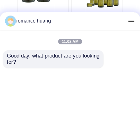
クリーム色の化粧品の
15-200mlトナーの
romance huang
ガラス ビン15ml 30ml
Sidelindの肩のあたりの
50mlガラスのSkincare
化粧品のローション ポ
のためのクリーム色の
ンプびん
11:02 AM
瓶の化粧品
ベストプライス
ベストプライス
Good day, what product are you looking 
for?
お問い合わせ
お問い合わせ
多くを見て下さい
ホーム
企業情報
お問い合わせ
Desktop Site
地図
Privacy Policy