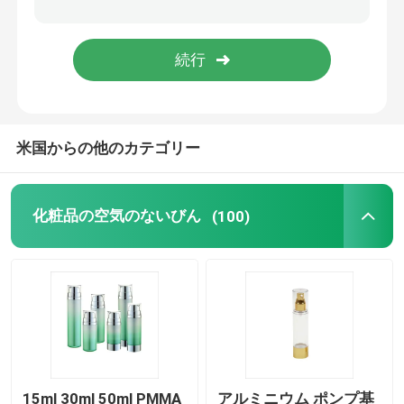
空のアイライナーのびん
アイシャドウの構造の場合
米国からの他のカテゴリー
空のマスカラの管
びんのプラスチック ロール
化粧品の空気のないびん
(100)
シャンプーおよびコンディショナーのびん
マニキュアの除去剤のびん
アルミニウムびんおよび瓶
15ml 30ml 50ml PMMA
アルミニウム ポンプ基