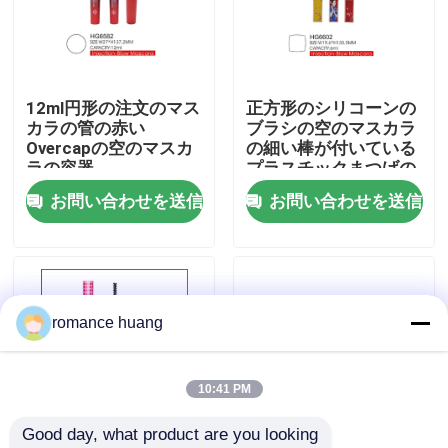
会社案内
12ml円形の注文のマス
正方形のシリコーンの
品質管理
カラの管の赤い
ブラシの空のマスカラ
Overcapの空のマスカ
の細い棒が付いている
ラの容器
プラスチックまつげの
お問い合わせ
ブラシの管6ml
お問い合わせを送信
お問い合わせを送信
見積依頼
化粧品の空気のないびん
romance huang
化粧品のローションのびん
10:41 PM
Good day, what product are you looking 
化粧品のクリーム色の瓶