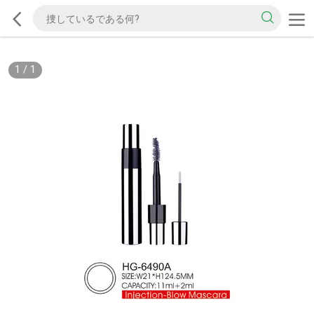
1
/
1