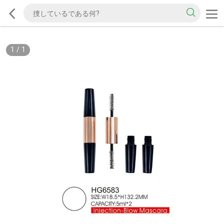
1
/
1