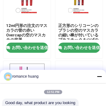
会社案内
12ml円形の注文のマス
正方形のシリコーンの
品質管理
カラの管の赤い
ブラシの空のマスカラ
Overcapの空のマスカ
の細い棒が付いている
ラの容器
プラスチックまつげの
お問い合わせ
ブラシの管6ml
お問い合わせを送信
お問い合わせを送信
見積依頼
化粧品の空気のないびん
romance huang
化粧品のローションのびん
12:51 PM
Good day, what product are you looking 
化粧品のクリーム色の瓶